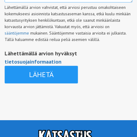
Lähettämällä arvion vahvistat, että arviosi perustuu omakohtaiseen
kokemukseesi asioinnista katsastusaseman kanssa, etkä kuulu minkään
katsastusyrityksen henkilökuntaan, etkä ole saanut minkäänlaista
korvausta arvion jättämistä. Vakuutat myös, että arvioisi on
sääntöjemme
mukainen. Sääntöjemme vastaisia arvioita ei julkaista.
Tällä haluamme edistää reilua peliä asemien välillä.
Lähettämällä arvion hyväksyt
tietosuojainformaation