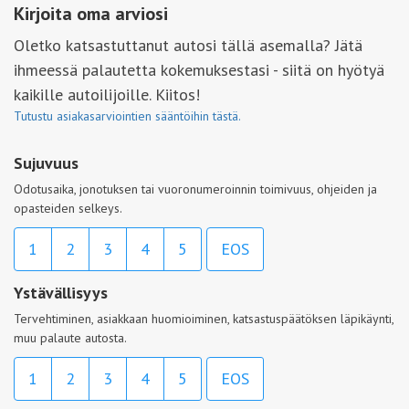
Kirjoita oma arviosi
Oletko katsastuttanut autosi tällä asemalla? Jätä
ihmeessä palautetta kokemuksestasi - siitä on hyötyä
kaikille autoilijoille. Kiitos!
Tutustu asiakasarviointien sääntöihin tästä.
Sujuvuus
Odotusaika, jonotuksen tai vuoronumeroinnin toimivuus, ohjeiden ja
opasteiden selkeys.
1
2
3
4
5
EOS
Ystävällisyys
Tervehtiminen, asiakkaan huomioiminen, katsastuspäätöksen läpikäynti,
muu palaute autosta.
1
2
3
4
5
EOS