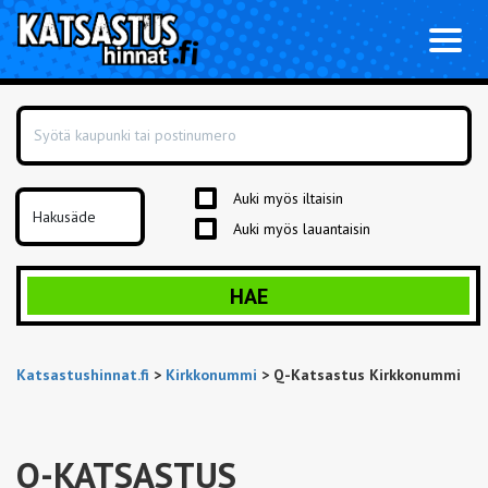
Toggl
naviga
Auki myös iltaisin
Auki myös lauantaisin
HAE
Katsastushinnat.fi
>
Kirkkonummi
>
Q-Katsastus Kirkkonummi
Q-KATSASTUS