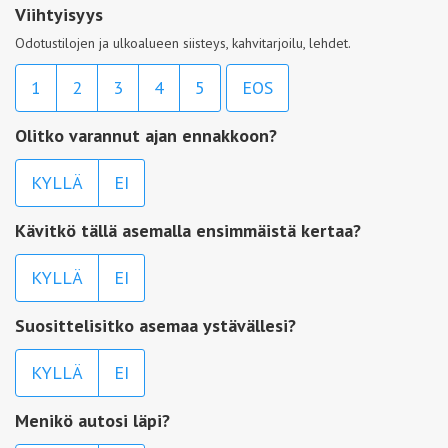
Viihtyisyys
Odotustilojen ja ulkoalueen siisteys, kahvitarjoilu, lehdet.
1
2
3
4
5
EOS
Olitko varannut ajan ennakkoon?
KYLLÄ
EI
Kävitkö tällä asemalla ensimmäistä kertaa?
KYLLÄ
EI
Suosittelisitko asemaa ystävällesi?
KYLLÄ
EI
Menikö autosi läpi?