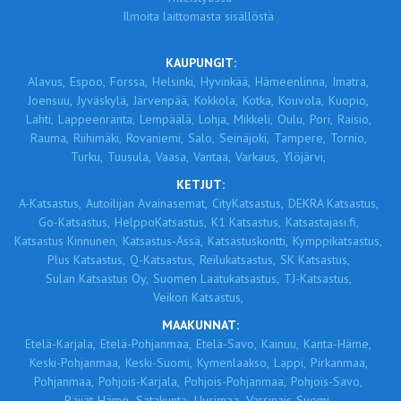
Ilmoita laittomasta sisällöstä
KAUPUNGIT:
Alavus,
Espoo,
Forssa,
Helsinki,
Hyvinkää,
Hämeenlinna,
Imatra,
Joensuu,
Jyväskylä,
Järvenpää,
Kokkola,
Kotka,
Kouvola,
Kuopio,
Lahti,
Lappeenranta,
Lempäälä,
Lohja,
Mikkeli,
Oulu,
Pori,
Raisio,
Rauma,
Riihimäki,
Rovaniemi,
Salo,
Seinäjoki,
Tampere,
Tornio,
Turku,
Tuusula,
Vaasa,
Vantaa,
Varkaus,
Ylöjärvi,
KETJUT:
A-Katsastus,
Autoilijan Avainasemat,
CityKatsastus,
DEKRA Katsastus,
Go-Katsastus,
HelppoKatsastus,
K1 Katsastus,
Katsastajasi.fi,
Katsastus Kinnunen,
Katsastus-Ässä,
Katsastuskontti,
Kymppikatsastus,
Plus Katsastus,
Q-Katsastus,
Reilukatsastus,
SK Katsastus,
Sulan Katsastus Oy,
Suomen Laatukatsastus,
TJ-Katsastus,
Veikon Katsastus,
MAAKUNNAT:
Etelä-Karjala,
Etelä-Pohjanmaa,
Etelä-Savo,
Kainuu,
Kanta-Häme,
Keski-Pohjanmaa,
Keski-Suomi,
Kymenlaakso,
Lappi,
Pirkanmaa,
Pohjanmaa,
Pohjois-Karjala,
Pohjois-Pohjanmaa,
Pohjois-Savo,
Päijät-Häme,
Satakunta,
Uusimaa,
Varsinais-Suomi,