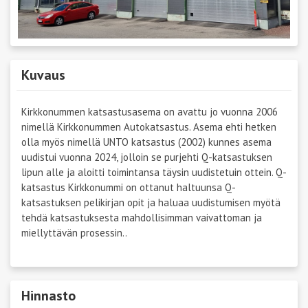
Kuvaus
Kirkkonummen katsastusasema on avattu jo vuonna 2006
nimellä Kirkkonummen Autokatsastus. Asema ehti hetken
olla myös nimellä UNTO katsastus (2002) kunnes asema
uudistui vuonna 2024, jolloin se purjehti Q-katsastuksen
lipun alle ja aloitti toimintansa täysin uudistetuin ottein. Q-
katsastus Kirkkonummi on ottanut haltuunsa Q-
katsastuksen pelikirjan opit ja haluaa uudistumisen myötä
tehdä katsastuksesta mahdollisimman vaivattoman ja
miellyttävän prosessin..
Hinnasto