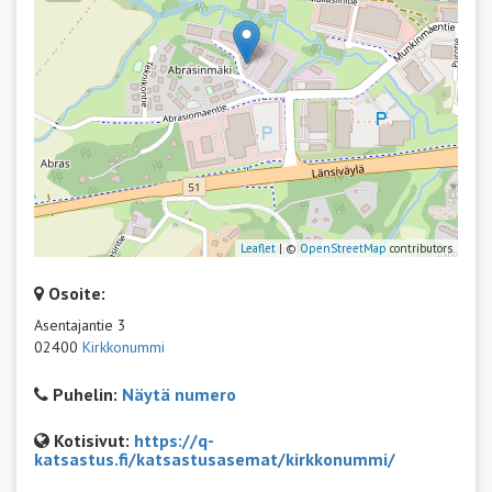
Leaflet
| ©
OpenStreetMap
contributors
Osoite:
Asentajantie 3
02400
Kirkkonummi
Puhelin:
Näytä numero
Kotisivut:
https://q-
katsastus.fi/katsastusasemat/kirkkonummi/