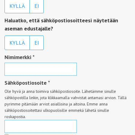
KYLLÄ
EI
Haluatko, että sähköpostiosoitteesi näytetään
aseman edustajalle?
KYLLÄ
EI
Nimimerkki
*
Sähköpostiosoite
*
Ole hyvä ja anna toimiva sähköpostiosoite. Lähetämme sinulle
sähköpostilla linkin, jota klikkaamalla vahvistat antamasi arvion. Tällä
pyrimme pitämään arviot asiallisina ja aitoina. Emme anna
sähköpostiosoitettasi ulkopuolisille emmekä lähetä sinulle
roskapostia.