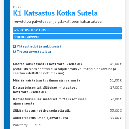
Kotka
K1 Katsastus Kotka
Sutela
Tervetuloa palvelevaan ja ystävälliseen katsastukseen!
MUUTOSKATSASTUKSET
REKISTERÖINNIT
Yhteystiedot ja aukioloajat
Tietoa arvosteluista
Määräaikaiskatsastus nettivarauksella alk.
41,00 €
(edullisin hinta saattaa olla tarjolla vain valittuina ajankohtina ja
saattaa edellyttää nettimaksua)
Määräaikaiskatsastus ilman ajanvarausta
51,00 €
Katsastuksen lakisääteiset mittaukset
27,00 €
nettivarauksella alk.
Katsastuksen lakisääteiset mittaukset ilman
32,00 €
ajanvarausta
Jälkitarkastus nettivarauksella alk.
33,00 €
Jälkitarkastus ilman ajanvarausta
33,00 €
Päivitetty 8.8.2026