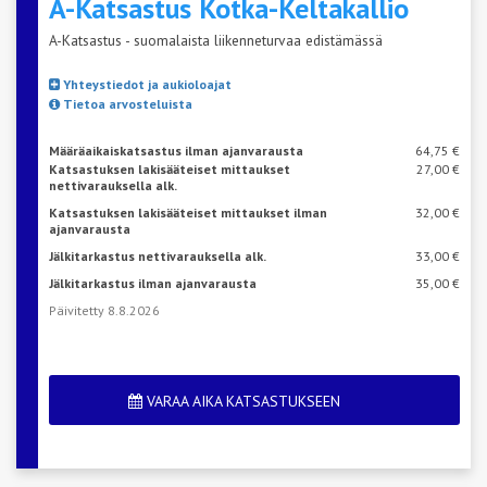
A-Katsastus
Kotka-Keltakallio
A-Katsastus - suomalaista liikenneturvaa edistämässä
Yhteystiedot ja aukioloajat
Tietoa arvosteluista
Määräaikaiskatsastus ilman ajanvarausta
64,75 €
Katsastuksen lakisääteiset mittaukset
27,00 €
nettivarauksella alk.
Katsastuksen lakisääteiset mittaukset ilman
32,00 €
ajanvarausta
Jälkitarkastus nettivarauksella alk.
33,00 €
Jälkitarkastus ilman ajanvarausta
35,00 €
Päivitetty 8.8.2026
VARAA AIKA KATSASTUKSEEN