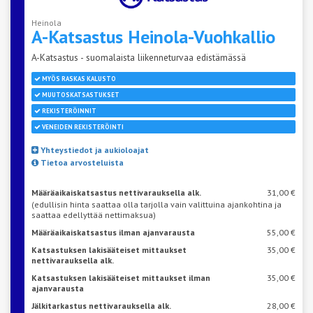
Heinola
A-Katsastus
Heinola-Vuohkallio
A-Katsastus - suomalaista liikenneturvaa edistämässä
MYÖS RASKAS KALUSTO
MUUTOSKATSASTUKSET
REKISTERÖINNIT
VENEIDEN REKISTERÖINTI
Yhteystiedot ja aukioloajat
Tietoa arvosteluista
Määräaikaiskatsastus nettivarauksella alk.
31,00 €
(edullisin hinta saattaa olla tarjolla vain valittuina ajankohtina ja
saattaa edellyttää nettimaksua)
Määräaikaiskatsastus ilman ajanvarausta
55,00 €
Katsastuksen lakisääteiset mittaukset
35,00 €
nettivarauksella alk.
Katsastuksen lakisääteiset mittaukset ilman
35,00 €
ajanvarausta
Jälkitarkastus nettivarauksella alk.
28,00 €