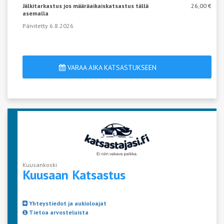
Jälkitarkastus jos määräaikaiskatsastus tällä
26,00 €
asemalla
Päivitetty 6.8.2026
VARAA AIKA KATSASTUKSEEN
Kuusankoski
Kuusaan
Katsastus
Yhteystiedot ja aukioloajat
Tietoa arvosteluista