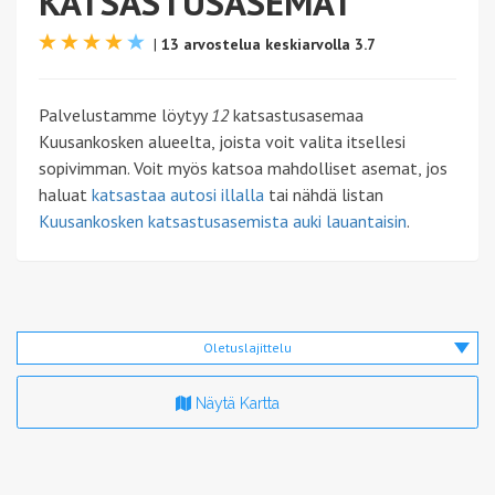
KATSASTUSASEMAT
|
13 arvostelua keskiarvolla 3.7
Palvelustamme löytyy
12
katsastusasemaa
Kuusankosken alueelta, joista voit valita itsellesi
sopivimman. Voit myös katsoa mahdolliset asemat, jos
haluat
katsastaa autosi illalla
tai nähdä listan
Kuusankosken katsastusasemista auki lauantaisin
.
Oletuslajittelu
Näytä Kartta