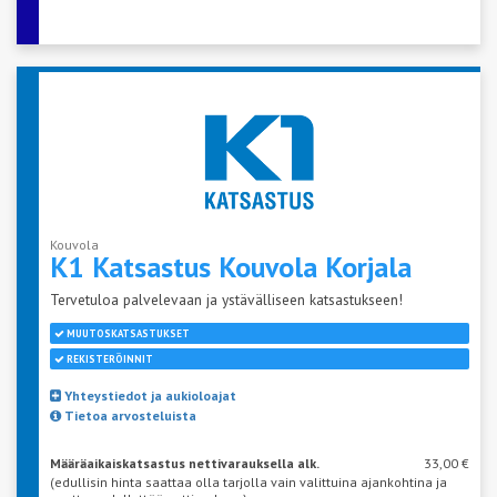
Kouvola
K1 Katsastus Kouvola
Korjala
Tervetuloa palvelevaan ja ystävälliseen katsastukseen!
MUUTOSKATSASTUKSET
REKISTERÖINNIT
Yhteystiedot ja aukioloajat
Tietoa arvosteluista
Määräaikaiskatsastus nettivarauksella alk.
33,00 €
(edullisin hinta saattaa olla tarjolla vain valittuina ajankohtina ja