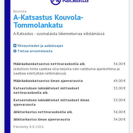
Kouvola
A-Katsastus
Kouvola-
Tommolankatu
A-Katsastus - suomalaista liikenneturvaa edistämässä
Yhteystiedot ja aukioloajat
Tietoa arvosteluista
Määräaikaiskatsastus nettivarauksella alk.
34,00 €
(edullisin hinta saattaa olla tarjolla vain valittuina ajankohtina ja
saattaa edellyttää nettimaksua)
Määräaikaiskatsastus ilman ajanvarausta
49,00 €
Katsastuksen lakisääteiset mittaukset
33,00 €
nettivarauksella alk.
Katsastuksen lakisääteiset mittaukset ilman
33,00 €
ajanvarausta
Jälkitarkastus nettivarauksella alk.
34,00 €
Jälkitarkastus ilman ajanvarausta
34,00 €
Päivitetty 8.8.2026