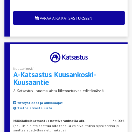
VARAA AIKA KATSASTUKSEEN
Kuusankoski
A-Katsastus
Kuusankoski-
Kuusaantie
A-Katsastus - suomalaista liikenneturvaa edistämässä
Yhteystiedot ja aukioloajat
Tietoa arvosteluista
Määräaikaiskatsastus nettivarauksella alk.
34,00 €
(edullisin hinta saattaa olla tarjolla vain valittuina ajankohtina ja
saattaa edellyttää nettimaksua)