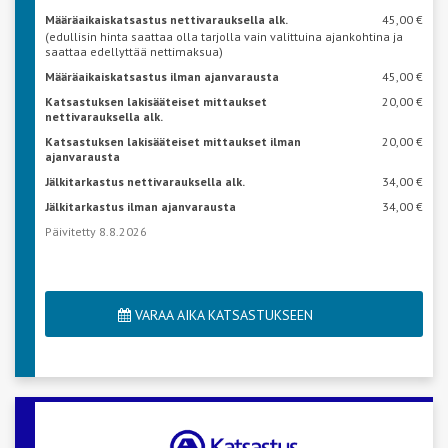
Määräaikaiskatsastus nettivarauksella alk.
45,00 €
(edullisin hinta saattaa olla tarjolla vain valittuina ajankohtina ja
saattaa edellyttää nettimaksua)
Määräaikaiskatsastus ilman ajanvarausta
45,00 €
Katsastuksen lakisääteiset mittaukset
20,00 €
nettivarauksella alk.
Katsastuksen lakisääteiset mittaukset ilman
20,00 €
ajanvarausta
Jälkitarkastus nettivarauksella alk.
34,00 €
Jälkitarkastus ilman ajanvarausta
34,00 €
Päivitetty 8.8.2026
VARAA AIKA KATSASTUKSEEN