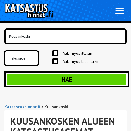
Toggl
naviga
Auki myös iltaisin
Auki myös lauantaisin
HAE
Katsastushinnat.fi
>
Kuusankoski
KUUSANKOSKEN ALUEEN