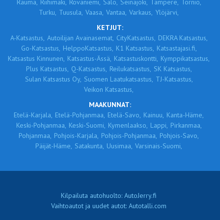
Rauma,
Riihimäki,
Rovaniemi,
Salo,
Seinäjoki,
Tampere,
Tornio,
Turku,
Tuusula,
Vaasa,
Vantaa,
Varkaus,
Ylöjärvi,
KETJUT:
A-Katsastus,
Autoilijan Avainasemat,
CityKatsastus,
DEKRA Katsastus,
Go-Katsastus,
HelppoKatsastus,
K1 Katsastus,
Katsastajasi.fi,
Katsastus Kinnunen,
Katsastus-Ässä,
Katsastuskontti,
Kymppikatsastus,
Plus Katsastus,
Q-Katsastus,
Reilukatsastus,
SK Katsastus,
Sulan Katsastus Oy,
Suomen Laatukatsastus,
TJ-Katsastus,
Veikon Katsastus,
MAAKUNNAT:
Etelä-Karjala,
Etelä-Pohjanmaa,
Etelä-Savo,
Kainuu,
Kanta-Häme,
Keski-Pohjanmaa,
Keski-Suomi,
Kymenlaakso,
Lappi,
Pirkanmaa,
Pohjanmaa,
Pohjois-Karjala,
Pohjois-Pohjanmaa,
Pohjois-Savo,
Päijät-Häme,
Satakunta,
Uusimaa,
Varsinais-Suomi,
Kilpailuta autohuolto: AutoJerry.fi
Vaihtoautot ja uudet autot: Autotalli.com