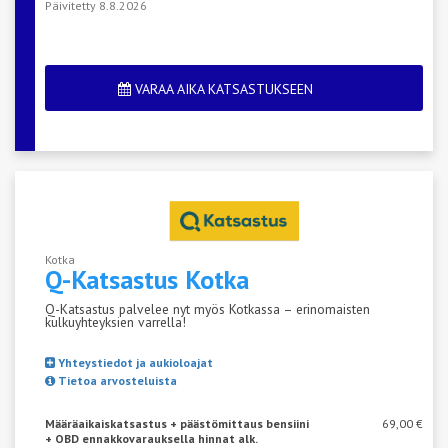
Päivitetty 8.8.2026
VARAA AIKA KATSASTUKSEEN
Kotka
Q-Katsastus
Kotka
Q-Katsastus palvelee nyt myös Kotkassa – erinomaisten
kulkuyhteyksien varrella!
Yhteystiedot ja aukioloajat
Tietoa arvosteluista
Määräaikaiskatsastus + päästömittaus bensiini
69,00 €
+ OBD ennakkovarauksella hinnat alk.