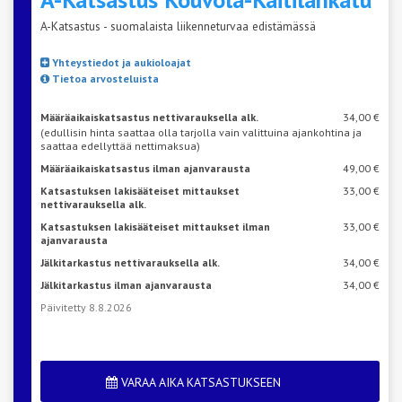
A-Katsastus - suomalaista liikenneturvaa edistämässä
Yhteystiedot ja aukioloajat
Tietoa arvosteluista
Määräaikaiskatsastus nettivarauksella alk.
34,00 €
(edullisin hinta saattaa olla tarjolla vain valittuina ajankohtina ja
saattaa edellyttää nettimaksua)
Määräaikaiskatsastus ilman ajanvarausta
49,00 €
Katsastuksen lakisääteiset mittaukset
33,00 €
nettivarauksella alk.
Katsastuksen lakisääteiset mittaukset ilman
33,00 €
ajanvarausta
Jälkitarkastus nettivarauksella alk.
34,00 €
Jälkitarkastus ilman ajanvarausta
34,00 €
Päivitetty 8.8.2026
VARAA AIKA KATSASTUKSEEN