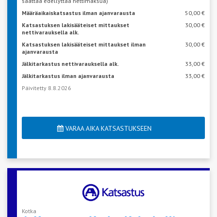
saattaa edellyttää nettimaksua)
Määräaikaiskatsastus ilman ajanvarausta
50,00 €
Katsastuksen lakisääteiset mittaukset
30,00 €
nettivarauksella alk.
Katsastuksen lakisääteiset mittaukset ilman
30,00 €
ajanvarausta
Jälkitarkastus nettivarauksella alk.
33,00 €
Jälkitarkastus ilman ajanvarausta
33,00 €
Päivitetty 8.8.2026
VARAA AIKA KATSASTUKSEEN
Kotka