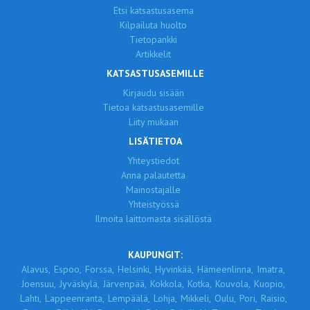
Etsi katsastusasema
Kilpailuta huolto
Tietopankki
Artikkelit
KATSASTUSASEMILLE
Kirjaudu sisään
Tietoa katsastusasemille
Liity mukaan
LISÄTIETOA
Yhteystiedot
Anna palautetta
Mainostajalle
Yhteistyössä
Ilmoita laittomasta sisällöstä
KAUPUNGIT:
Alavus,
Espoo,
Forssa,
Helsinki,
Hyvinkää,
Hämeenlinna,
Imatra,
Joensuu,
Jyväskylä,
Järvenpää,
Kokkola,
Kotka,
Kouvola,
Kuopio,
Lahti,
Lappeenranta,
Lempäälä,
Lohja,
Mikkeli,
Oulu,
Pori,
Raisio,