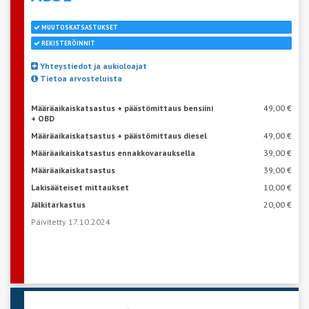
MUUTOSKATSASTUKSET
REKISTERÖINNIT
Yhteystiedot ja aukioloajat
Tietoa arvosteluista
Määräaikaiskatsastus + päästömittaus bensiini
49,00 €
+ OBD
Määräaikaiskatsastus + päästömittaus diesel
49,00 €
Määräaikaiskatsastus ennakkovarauksella
39,00 €
Määräaikaiskatsastus
39,00 €
Lakisääteiset mittaukset
10,00 €
Jälkitarkastus
20,00 €
Päivitetty 17.10.2024