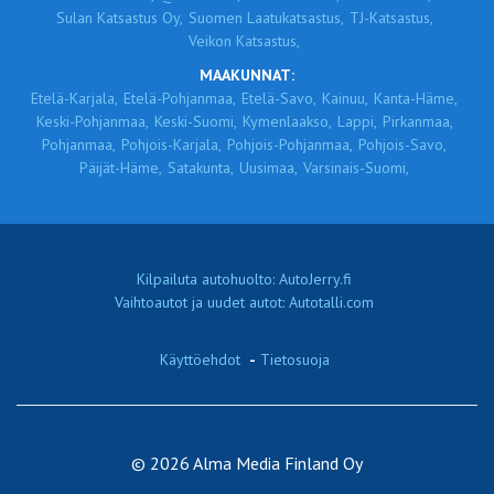
Sulan Katsastus Oy,
Suomen Laatukatsastus,
TJ-Katsastus,
Veikon Katsastus,
MAAKUNNAT:
Etelä-Karjala,
Etelä-Pohjanmaa,
Etelä-Savo,
Kainuu,
Kanta-Häme,
Keski-Pohjanmaa,
Keski-Suomi,
Kymenlaakso,
Lappi,
Pirkanmaa,
Pohjanmaa,
Pohjois-Karjala,
Pohjois-Pohjanmaa,
Pohjois-Savo,
Päijät-Häme,
Satakunta,
Uusimaa,
Varsinais-Suomi,
Kilpailuta autohuolto: AutoJerry.fi
Vaihtoautot ja uudet autot: Autotalli.com
Käyttöehdot
-
Tietosuoja
© 2026 Alma Media Finland Oy