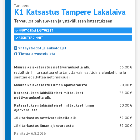
Tampere
K1 Katsastus Tampere
Lakalaiva
Tervetuloa palvelevaan ja ystävälliseen katsastukseen!
MUUTOSKATSASTUKSET
REKISTERÖINNIT
Yhteystiedot ja aukioloajat
Tietoa arvosteluista
Määräaikaiskatsastus nettivarauksella alk.
36,00 €
(edullisin hinta saattaa olla tarjolla vain valittuina ajankohtina ja
saattaa edellyttää nettimaksua)
Määräaikaiskatsastus ilman ajanvarausta
50,00 €
Katsastuksen lakisääteiset mittaukset
25,00 €
nettivarauksella alk.
Katsastuksen lakisääteiset mittaukset ilman
30,00 €
ajanvarausta
Jälkitarkastus nettivarauksella alk.
32,00 €
Jälkitarkastus ilman ajanvarausta
32,00 €
Päivitetty 6.8.2026