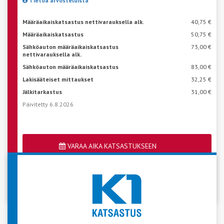
Tietoa arvosteluista
Määräaikaiskatsastus nettivarauksella alk.
40,75 €
Määräaikaiskatsastus
50,75 €
Sähköauton määräaikaiskatsastus
73,00 €
nettivarauksella alk.
Sähköauton määräaikaiskatsastus
83,00 €
Lakisääteiset mittaukset
32,25 €
Jälkitarkastus
31,00 €
Päivitetty 6.8.2026
VARAA AIKA KATSASTUKSEEN
Katso aseman vapaat ajat