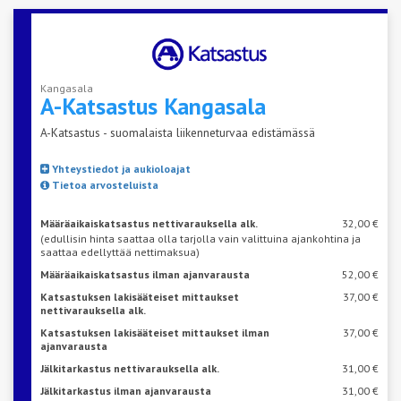
Kangasala
A-Katsastus
Kangasala
A-Katsastus - suomalaista liikenneturvaa edistämässä
Yhteystiedot ja aukioloajat
Tietoa arvosteluista
Määräaikaiskatsastus nettivarauksella alk.
32,00 €
(edullisin hinta saattaa olla tarjolla vain valittuina ajankohtina ja
saattaa edellyttää nettimaksua)
Määräaikaiskatsastus ilman ajanvarausta
52,00 €
Katsastuksen lakisääteiset mittaukset
37,00 €
nettivarauksella alk.
Katsastuksen lakisääteiset mittaukset ilman
37,00 €
ajanvarausta
Jälkitarkastus nettivarauksella alk.
31,00 €
Jälkitarkastus ilman ajanvarausta
31,00 €