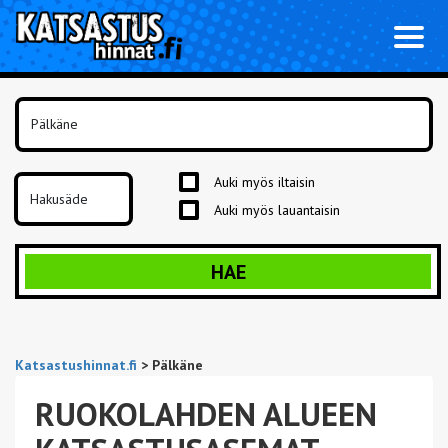
Toggl
naviga
Auki myös iltaisin
Auki myös lauantaisin
HAE
Katsastushinnat.fi
>
Pälkäne
RUOKOLAHDEN ALUEEN