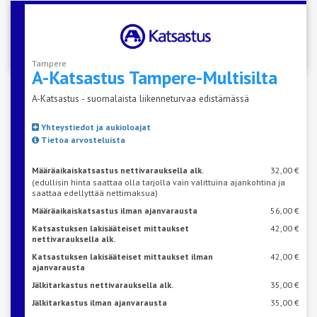
VARAA AIKA KATSASTUKSEEN
Tampere
A-Katsastus
Tampere-Multisilta
A-Katsastus - suomalaista liikenneturvaa edistämässä
Yhteystiedot ja aukioloajat
Tietoa arvosteluista
Määräaikaiskatsastus nettivarauksella alk.
32,00 €
(edullisin hinta saattaa olla tarjolla vain valittuina ajankohtina ja
saattaa edellyttää nettimaksua)
Määräaikaiskatsastus ilman ajanvarausta
56,00 €
Katsastuksen lakisääteiset mittaukset
42,00 €
nettivarauksella alk.
Katsastuksen lakisääteiset mittaukset ilman
42,00 €
ajanvarausta
Jälkitarkastus nettivarauksella alk.
35,00 €
Jälkitarkastus ilman ajanvarausta
35,00 €