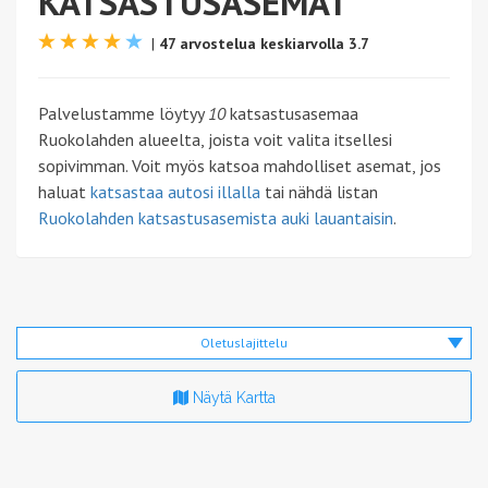
KATSASTUSASEMAT
|
47 arvostelua keskiarvolla 3.7
Palvelustamme löytyy
10
katsastusasemaa
Ruokolahden alueelta, joista voit valita itsellesi
sopivimman. Voit myös katsoa mahdolliset asemat, jos
haluat
katsastaa autosi illalla
tai nähdä listan
Ruokolahden katsastusasemista auki lauantaisin
.
Oletuslajittelu
Näytä Kartta