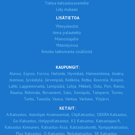
Tietoa katsastusasemille
Liity mukaan
LISÄTIETOA
Yhteystiedot
Anna palautetta
Mainostajalle
Yhteistyössä
Ilmoita laittomasta sisällöstä
KAUPUNGIT:
Alavus,
Espoo,
Forssa,
Helsinki,
Hyvinkää,
Hämeenlinna,
Imatra,
Joensuu,
Jyväskylä,
Järvenpää,
Kokkola,
Kotka,
Kouvola,
Kuopio,
Lahti,
Lappeenranta,
Lempäälä,
Lohja,
Mikkeli,
Oulu,
Pori,
Raisio,
Rauma,
Riihimäki,
Rovaniemi,
Salo,
Seinäjoki,
Tampere,
Tornio,
Turku,
Tuusula,
Vaasa,
Vantaa,
Varkaus,
Ylöjärvi,
KETJUT:
A-Katsastus,
Autoilijan Avainasemat,
CityKatsastus,
DEKRA Katsastus,
Go-Katsastus,
HelppoKatsastus,
K1 Katsastus,
Katsastajasi.fi,
Katsastus Kinnunen,
Katsastus-Ässä,
Katsastuskontti,
Kymppikatsastus,
Plus Katsastus,
Q-Katsastus,
Reilukatsastus,
SK Katsastus,