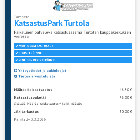
Tampere
KatsastusPark
Turtola
Paikallinen palveleva katsastusasema Turtolan kauppakeskuksen
vieressä
MUUTOSKATSASTUKSET
REKISTERÖINNIT
VENEIDEN REKISTERÖINTI
Yhteystiedot ja aukioloajat
Tietoa arvosteluista
Määräaikaiskatsastus
46,50 €
Katsastuspaketti
76,00 €
Sisältää: Määräaikaiskatsastus + kaikki päästöt
Jälkitarkastus
30,00 €
Päivitetty 3.3.2026