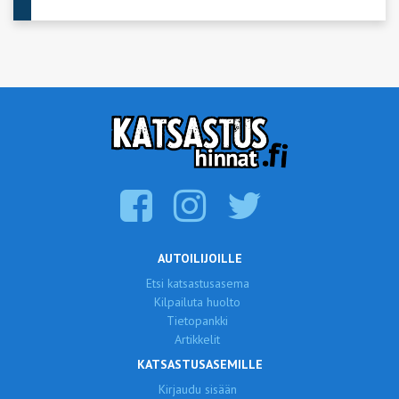
AUTOILIJOILLE
Etsi katsastusasema
Kilpailuta huolto
Tietopankki
Artikkelit
KATSASTUSASEMILLE
Kirjaudu sisään