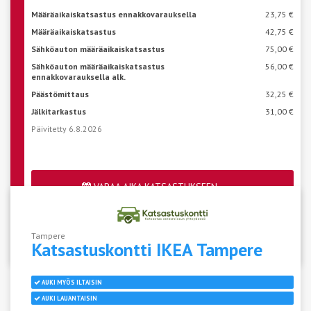
Määräaikaiskatsastus ennakkovarauksella
23,75 €
Määräaikaiskatsastus
42,75 €
Sähköauton määräaikaiskatsastus
75,00 €
Sähköauton määräaikaiskatsastus
56,00 €
ennakkovarauksella alk.
Päästömittaus
32,25 €
Jälkitarkastus
31,00 €
Päivitetty 6.8.2026
VARAA AIKA KATSASTUKSEEN
Katso aseman vapaat ajat
Tampere
Katsastuskontti IKEA
Tampere
AUKI MYÖS ILTAISIN
AUKI LAUANTAISIN