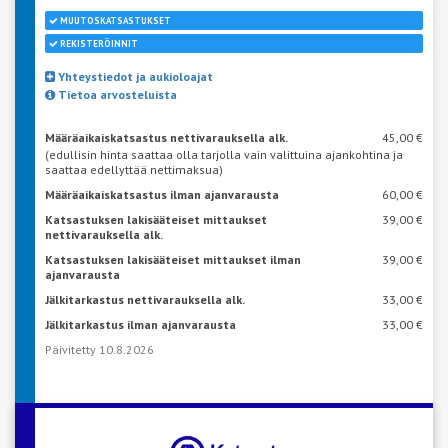
MUUTOSKATSASTUKSET
REKISTERÖINNIT
Yhteystiedot ja aukioloajat
Tietoa arvosteluista
Määräaikaiskatsastus nettivarauksella alk.
45,00 €
(edullisin hinta saattaa olla tarjolla vain valittuina ajankohtina ja
saattaa edellyttää nettimaksua)
Määräaikaiskatsastus ilman ajanvarausta
60,00 €
Katsastuksen lakisääteiset mittaukset
39,00 €
nettivarauksella alk.
Katsastuksen lakisääteiset mittaukset ilman
39,00 €
ajanvarausta
Jälkitarkastus nettivarauksella alk.
33,00 €
Jälkitarkastus ilman ajanvarausta
33,00 €
Päivitetty 10.8.2026
VARAA AIKA KATSASTUKSEEN