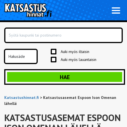
Toggl
naviga
Auki myös iltaisin
Auki myös lauantaisin
HAE
Katsastushinnat.fi
>
Katsastusasemat Espoon Ison Omenan
lähellä
KATSASTUSASEMAT ESPOON