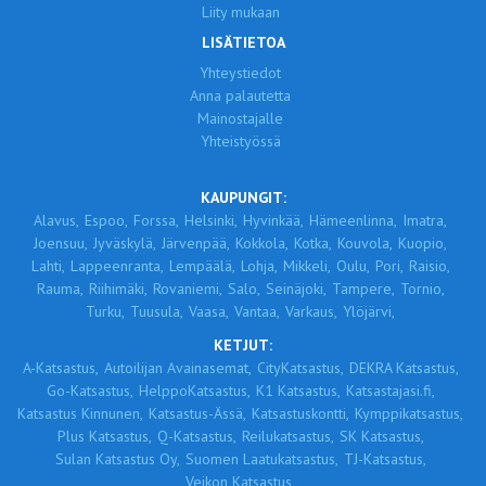
Liity mukaan
LISÄTIETOA
Yhteystiedot
Anna palautetta
Mainostajalle
Yhteistyössä
KAUPUNGIT:
Alavus,
Espoo,
Forssa,
Helsinki,
Hyvinkää,
Hämeenlinna,
Imatra,
Joensuu,
Jyväskylä,
Järvenpää,
Kokkola,
Kotka,
Kouvola,
Kuopio,
Lahti,
Lappeenranta,
Lempäälä,
Lohja,
Mikkeli,
Oulu,
Pori,
Raisio,
Rauma,
Riihimäki,
Rovaniemi,
Salo,
Seinäjoki,
Tampere,
Tornio,
Turku,
Tuusula,
Vaasa,
Vantaa,
Varkaus,
Ylöjärvi,
KETJUT:
A-Katsastus,
Autoilijan Avainasemat,
CityKatsastus,
DEKRA Katsastus,
Go-Katsastus,
HelppoKatsastus,
K1 Katsastus,
Katsastajasi.fi,
Katsastus Kinnunen,
Katsastus-Ässä,
Katsastuskontti,
Kymppikatsastus,
Plus Katsastus,
Q-Katsastus,
Reilukatsastus,
SK Katsastus,
Sulan Katsastus Oy,
Suomen Laatukatsastus,
TJ-Katsastus,
Veikon Katsastus,