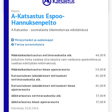
Espoo
A-Katsastus
Espoo-
Hannuksenpelto
A-Katsastus - suomalaista liikenneturvaa edistämässä
Yhteystiedot ja aukioloajat
Tietoa arvosteluista
Määräaikaiskatsastus nettivarauksella alk.
44,00 €
(edullisin hinta saattaa olla tarjolla vain valittuina ajankohtina ja
saattaa edellyttää nettimaksua)
Määräaikaiskatsastus ilman ajanvarausta
59,00 €
Katsastuksen lakisääteiset mittaukset
45,00 €
nettivarauksella alk.
Katsastuksen lakisääteiset mittaukset ilman
45,00 €
ajanvarausta
Jälkitarkastus nettivarauksella alk.
37,00 €
Jälkitarkastus ilman ajanvarausta
37,00 €
Päivitetty 10.8.2026