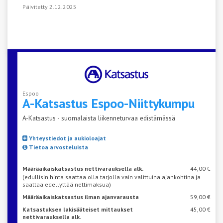
Päivitetty 2.12.2025
Espoo
A-Katsastus
Espoo-Niittykumpu
A-Katsastus - suomalaista liikenneturvaa edistämässä
Yhteystiedot ja aukioloajat
Tietoa arvosteluista
Määräaikaiskatsastus nettivarauksella alk.
44,00 €
(edullisin hinta saattaa olla tarjolla vain valittuina ajankohtina ja
saattaa edellyttää nettimaksua)
Määräaikaiskatsastus ilman ajanvarausta
59,00 €
Katsastuksen lakisääteiset mittaukset
45,00 €
nettivarauksella alk.