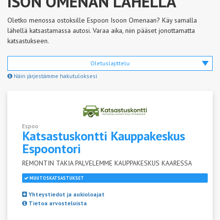
ISON OMENAN LÄHELLÄ
Oletko menossa ostoksille Espoon Isoon Omenaan? Käy samalla
lähellä katsastamassa autosi. Varaa aika, niin pääset jonottamatta
katsastukseen.
Oletuslajittelu
Näin järjestämme hakutuloksesi
Espoo
Katsastuskontti Kauppakeskus
Espoontori
REMONTIN TAKIA PALVELEMME KAUPPAKESKUS KAARESSA
MUUTOSKATSASTUKSET
Yhteystiedot ja aukioloajat
Tietoa arvosteluista