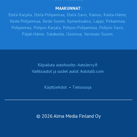
MAAKUNNAT:
Etelä-Karjala,
Etelä-Pohjanmaa,
Etelä-Savo,
Kainuu,
Kanta-Häme,
Keski-Pohjanmaa,
Keski-Suomi,
Kymenlaakso,
Lappi,
Pirkanmaa,
Pohjanmaa,
Pohjois-Karjala,
Pohjois-Pohjanmaa,
Pohjois-Savo,
Päijät-Häme,
Satakunta,
Uusimaa,
Varsinais-Suomi,
Kilpailuta autohuolto: AutoJerry.fi
Vaihtoautot ja uudet autot: Autotalli.com
Käyttöehdot
-
Tietosuoja
© 2026 Alma Media Finland Oy