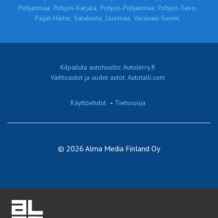
Pohjanmaa,
Pohjois-Karjala,
Pohjois-Pohjanmaa,
Pohjois-Savo,
Päijät-Häme,
Satakunta,
Uusimaa,
Varsinais-Suomi,
Kilpailuta autohuolto: AutoJerry.fi
Vaihtoautot ja uudet autot: Autotalli.com
Käyttöehdot
-
Tietosuoja
© 2026 Alma Media Finland Oy