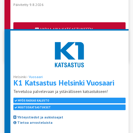
Päivitetty 9.8.2026
VARAA AIKA KATSASTUKSEEN
Katso aseman vapaat ajat
Helsinki -
Vuosaari
K1 Katsastus Helsinki
Vuosaari
Tervetuloa palvelevaan ja ystävälliseen katsastukseen!
MYÖS RASKAS KALUSTO
MUUTOSKATSASTUKSET
Yhteystiedot ja aukioloajat
Tietoa arvosteluista