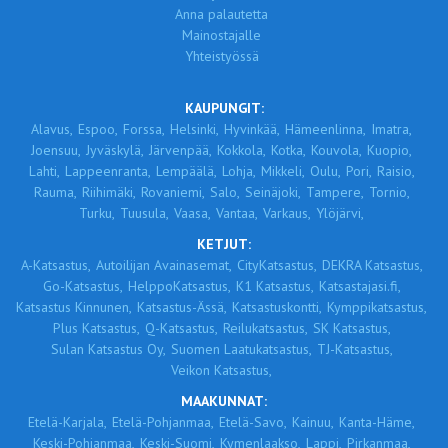
Anna palautetta
Mainostajalle
Yhteistyössä
KAUPUNGIT:
Alavus,
Espoo,
Forssa,
Helsinki,
Hyvinkää,
Hämeenlinna,
Imatra,
Joensuu,
Jyväskylä,
Järvenpää,
Kokkola,
Kotka,
Kouvola,
Kuopio,
Lahti,
Lappeenranta,
Lempäälä,
Lohja,
Mikkeli,
Oulu,
Pori,
Raisio,
Rauma,
Riihimäki,
Rovaniemi,
Salo,
Seinäjoki,
Tampere,
Tornio,
Turku,
Tuusula,
Vaasa,
Vantaa,
Varkaus,
Ylöjärvi,
KETJUT:
A-Katsastus,
Autoilijan Avainasemat,
CityKatsastus,
DEKRA Katsastus,
Go-Katsastus,
HelppoKatsastus,
K1 Katsastus,
Katsastajasi.fi,
Katsastus Kinnunen,
Katsastus-Ässä,
Katsastuskontti,
Kymppikatsastus,
Plus Katsastus,
Q-Katsastus,
Reilukatsastus,
SK Katsastus,
Sulan Katsastus Oy,
Suomen Laatukatsastus,
TJ-Katsastus,
Veikon Katsastus,
MAAKUNNAT:
Etelä-Karjala,
Etelä-Pohjanmaa,
Etelä-Savo,
Kainuu,
Kanta-Häme,
Keski-Pohjanmaa,
Keski-Suomi,
Kymenlaakso,
Lappi,
Pirkanmaa,