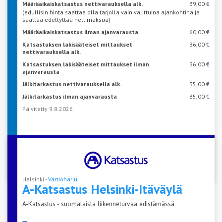
Määräaikaiskatsastus nettivarauksella alk.
39,00 €
(edullisin hinta saattaa olla tarjolla vain valittuina ajankohtina ja
saattaa edellyttää nettimaksua)
Määräaikaiskatsastus ilman ajanvarausta
60,00 €
Katsastuksen lakisääteiset mittaukset
36,00 €
nettivarauksella alk.
Katsastuksen lakisääteiset mittaukset ilman
36,00 €
ajanvarausta
Jälkitarkastus nettivarauksella alk.
35,00 €
Jälkitarkastus ilman ajanvarausta
35,00 €
Päivitetty 9.8.2026
VARAA AIKA KATSASTUKSEEN
Helsinki -
Vartioharju
A-Katsastus
Helsinki-Itäväylä
A-Katsastus - suomalaista liikenneturvaa edistämässä