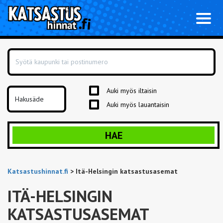
Toggl
naviga
Auki myös iltaisin
Auki myös lauantaisin
HAE
Katsastushinnat.fi
>
Itä-Helsingin katsastusasemat
ITÄ-HELSINGIN
KATSASTUSASEMAT