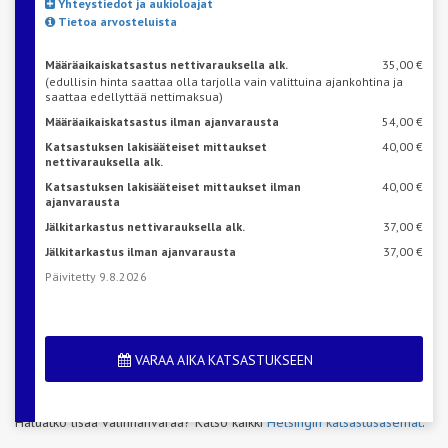
Yhteystiedot ja aukioloajat
Tietoa arvosteluista
Määräaikaiskatsastus nettivarauksella alk.
35,00 €
(edullisin hinta saattaa olla tarjolla vain valittuina ajankohtina ja
saattaa edellyttää nettimaksua)
Määräaikaiskatsastus ilman ajanvarausta
54,00 €
Katsastuksen lakisääteiset mittaukset
40,00 €
nettivarauksella alk.
Katsastuksen lakisääteiset mittaukset ilman
40,00 €
ajanvarausta
Jälkitarkastus nettivarauksella alk.
37,00 €
Jälkitarkastus ilman ajanvarausta
37,00 €
Päivitetty 9.8.2026
VARAA AIKA KATSASTUKSEEN
Haluatko lisää valinnanvaraa? Katso kaikki
Helsingin katsastusasemat
.