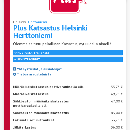
Helsinki -
Herttoniemi
Plus Katsastus Helsinki
Herttoniemi
Olemme se tuttu paikallinen Katsastus, nyt uudella nimellä
MUUTOSKATSASTUKSET
REKISTERÖINNIT
Yhteystiedot ja aukioloajat
Tietoa arvosteluista
Määräaikaiskatsastus nettivarauksella alk.
33,75 €
Määräaikaiskatsastus
49,75 €
Sähköauton määräaikaiskatsastus
67,00 €
nettivarauksella alk.
Sähköauton määräaikaiskatsastus
83,00 €
Lakisääteiset mittaukset
33,25 €
Jälkitarkastus
36,00 €