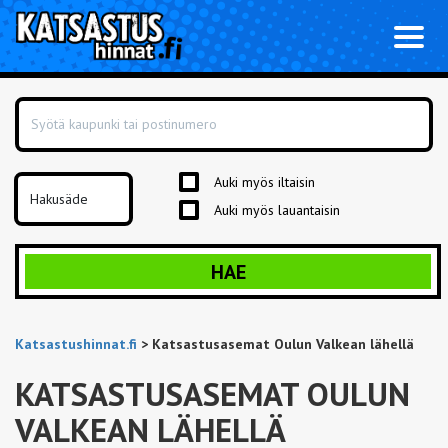
Toggl
naviga
Auki myös iltaisin
Auki myös lauantaisin
HAE
Katsastushinnat.fi
>
Katsastusasemat Oulun Valkean lähellä
KATSASTUSASEMAT OULUN
VALKEAN LÄHELLÄ