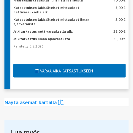
Määräaikaiskatsastus ilman ajanvarausta
40,00 €
Katsastuksen lakisääteiset mittaukset
5,00 €
nettivarauksella alk.
Katsastuksen lakisääteiset mittaukset ilman
5,00 €
ajanvarausta
Jälkitarkastus nettivarauksella alk.
29,00 €
Jälkitarkastus ilman ajanvarausta
29,00 €
Päivitetty 6.8.2026
VARAA AIKA KATSASTUKSEEN
Näytä asemat kartalla
Lue myös