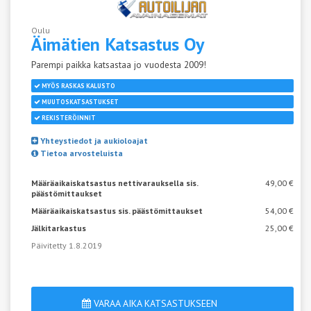
Oulu
Äimätien
Katsastus Oy
Parempi paikka katsastaa jo vuodesta 2009!
MYÖS RASKAS KALUSTO
MUUTOSKATSASTUKSET
REKISTERÖINNIT
Yhteystiedot ja aukioloajat
Tietoa arvosteluista
Määräaikaiskatsastus nettivarauksella sis.
49,00 €
päästömittaukset
Määräaikaiskatsastus sis. päästömittaukset
54,00 €
Jälkitarkastus
25,00 €
Päivitetty 1.8.2019
VARAA AIKA KATSASTUKSEEN