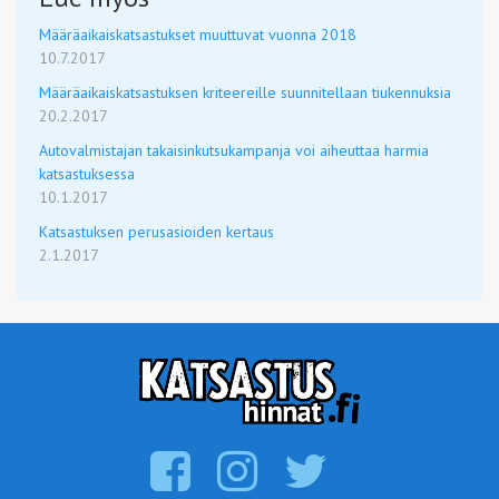
Määräaikaiskatsastukset muuttuvat vuonna 2018
10.7.2017
Määräaikaiskatsastuksen kriteereille suunnitellaan tiukennuksia
20.2.2017
Autovalmistajan takaisinkutsukampanja voi aiheuttaa harmia
katsastuksessa
10.1.2017
Katsastuksen perusasioiden kertaus
2.1.2017