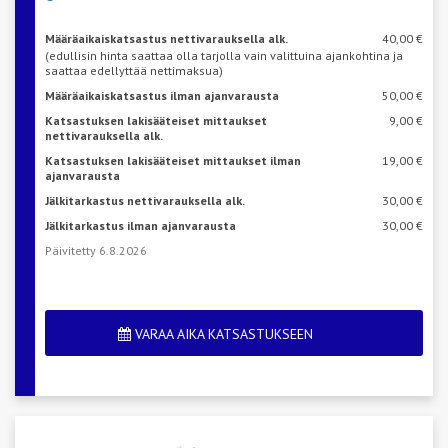
Määräaikaiskatsastus nettivarauksella alk.
40,00 €
(edullisin hinta saattaa olla tarjolla vain valittuina ajankohtina ja
saattaa edellyttää nettimaksua)
Määräaikaiskatsastus ilman ajanvarausta
50,00 €
Katsastuksen lakisääteiset mittaukset
9,00 €
nettivarauksella alk.
Katsastuksen lakisääteiset mittaukset ilman
19,00 €
ajanvarausta
Jälkitarkastus nettivarauksella alk.
30,00 €
Jälkitarkastus ilman ajanvarausta
30,00 €
Päivitetty 6.8.2026
VARAA AIKA KATSASTUKSEEN