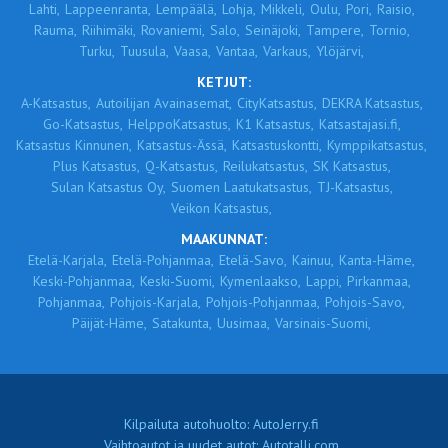
Lahti,
Lappeenranta,
Lempäälä,
Lohja,
Mikkeli,
Oulu,
Pori,
Raisio,
Rauma,
Riihimäki,
Rovaniemi,
Salo,
Seinäjoki,
Tampere,
Tornio,
Turku,
Tuusula,
Vaasa,
Vantaa,
Varkaus,
Ylöjärvi,
KETJUT:
A-Katsastus,
Autoilijan Avainasemat,
CityKatsastus,
DEKRA Katsastus,
Go-Katsastus,
HelppoKatsastus,
K1 Katsastus,
Katsastajasi.fi,
Katsastus Kinnunen,
Katsastus-Ässä,
Katsastuskontti,
Kymppikatsastus,
Plus Katsastus,
Q-Katsastus,
Reilukatsastus,
SK Katsastus,
Sulan Katsastus Oy,
Suomen Laatukatsastus,
TJ-Katsastus,
Veikon Katsastus,
MAAKUNNAT:
Etelä-Karjala,
Etelä-Pohjanmaa,
Etelä-Savo,
Kainuu,
Kanta-Häme,
Keski-Pohjanmaa,
Keski-Suomi,
Kymenlaakso,
Lappi,
Pirkanmaa,
Pohjanmaa,
Pohjois-Karjala,
Pohjois-Pohjanmaa,
Pohjois-Savo,
Päijät-Häme,
Satakunta,
Uusimaa,
Varsinais-Suomi,
Kilpailuta autohuolto: AutoJerry.fi
Vaihtoautot ja uudet autot: Autotalli.com