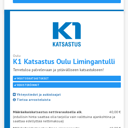
Oulu
K1 Katsastus Oulu
Limingantulli
Tervetuloa palvelevaan ja ystävälliseen katsastukseen!
MUUTOSKATSASTUKSET
REKISTERÖINNIT
Yhteystiedot ja aukioloajat
Tietoa arvosteluista
Määräaikaiskatsastus nettivarauksella alk.
40,00 €
(edullisin hinta saattaa olla tarjolla vain valittuina ajankohtina ja
saattaa edellyttää nettimaksua)