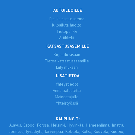
AUTOILIJOILLE
Etsi katsastusasema
Kilpailuta huolto
Tietopankki
Artikkelit
KATSASTUSASEMILLE
Kirjaudu sisään
Tietoa katsastusasemille
Liity mukaan
LISÄTIETOA
Yhteystiedot
Anna palautetta
Mainostajalle
Yhteistyössä
KAUPUNGIT:
Alavus,
Espoo,
Forssa,
Helsinki,
Hyvinkää,
Hämeenlinna,
Imatra,
Joensuu,
Jyväskylä,
Järvenpää,
Kokkola,
Kotka,
Kouvola,
Kuopio,