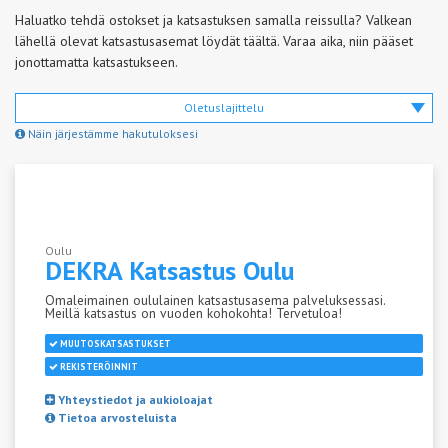
Haluatko tehdä ostokset ja katsastuksen samalla reissulla? Valkean
lähellä olevat katsastusasemat löydät täältä. Varaa aika, niin pääset
jonottamatta katsastukseen.
Oletuslajittelu
Näin järjestämme hakutuloksesi
Oulu
DEKRA Katsastus
Oulu
Omaleimainen oululainen katsastusasema palveluksessasi.
Meillä katsastus on vuoden kohokohta! Tervetuloa!
MUUTOSKATSASTUKSET
REKISTERÖINNIT
Yhteystiedot ja aukioloajat
Tietoa arvosteluista