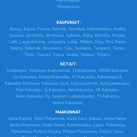
Mainostajalle
Yhteistyössä
KAUPUNGIT:
Alavus,
Espoo,
Forssa,
Helsinki,
Hyvinkää,
Hämeenlinna,
Imatra,
Joensuu,
Jyväskylä,
Järvenpää,
Kokkola,
Kotka,
Kouvola,
Kuopio,
Lahti,
Lappeenranta,
Lempäälä,
Lohja,
Mikkeli,
Oulu,
Pori,
Raisio,
Rauma,
Riihimäki,
Rovaniemi,
Salo,
Seinäjoki,
Tampere,
Tornio,
Turku,
Tuusula,
Vaasa,
Vantaa,
Varkaus,
Ylöjärvi,
KETJUT:
A-Katsastus,
Autoilijan Avainasemat,
CityKatsastus,
DEKRA Katsastus,
Go-Katsastus,
HelppoKatsastus,
K1 Katsastus,
Katsastajasi.fi,
Katsastus Kinnunen,
Katsastus-Ässä,
Katsastuskontti,
Kymppikatsastus,
Plus Katsastus,
Q-Katsastus,
Reilukatsastus,
SK Katsastus,
Sulan Katsastus Oy,
Suomen Laatukatsastus,
TJ-Katsastus,
Veikon Katsastus,
MAAKUNNAT:
Etelä-Karjala,
Etelä-Pohjanmaa,
Etelä-Savo,
Kainuu,
Kanta-Häme,
Keski-Pohjanmaa,
Keski-Suomi,
Kymenlaakso,
Lappi,
Pirkanmaa,
Pohjanmaa,
Pohjois-Karjala,
Pohjois-Pohjanmaa,
Pohjois-Savo,