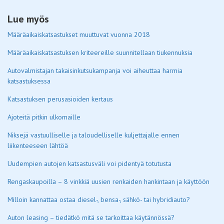
Lue myös
Määräaikaiskatsastukset muuttuvat vuonna 2018
Määräaikaiskatsastuksen kriteereille suunnitellaan tiukennuksia
Autovalmistajan takaisinkutsukampanja voi aiheuttaa harmia
katsastuksessa
Katsastuksen perusasioiden kertaus
Ajoteitä pitkin ulkomaille
Niksejä vastuulliselle ja taloudelliselle kuljettajalle ennen
liikenteeseen lähtöä
Uudempien autojen katsastusväli voi pidentyä totutusta
Rengaskaupoilla – 8 vinkkiä uusien renkaiden hankintaan ja käyttöön
Milloin kannattaa ostaa diesel-, bensa-, sähkö- tai hybridiauto?
Auton leasing – tiedätkö mitä se tarkoittaa käytännössä?