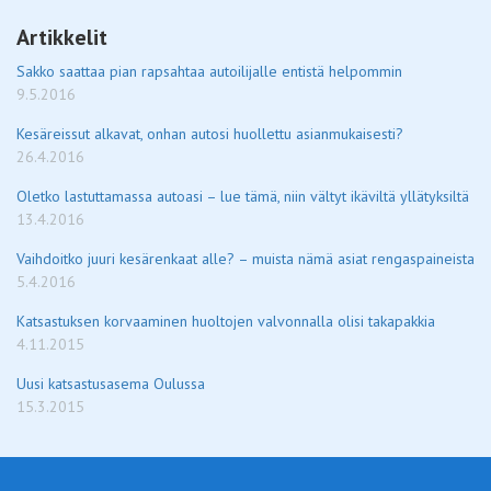
Artikkelit
Sakko saattaa pian rapsahtaa autoilijalle entistä helpommin
9.5.2016
Kesäreissut alkavat, onhan autosi huollettu asianmukaisesti?
26.4.2016
Oletko lastuttamassa autoasi – lue tämä, niin vältyt ikäviltä yllätyksiltä
13.4.2016
Vaihdoitko juuri kesärenkaat alle? – muista nämä asiat rengaspaineista
5.4.2016
Katsastuksen korvaaminen huoltojen valvonnalla olisi takapakkia
4.11.2015
Uusi katsastusasema Oulussa
15.3.2015