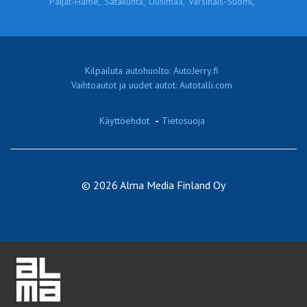
Päijät-Häme,
Satakunta,
Uusimaa,
Varsinais-Suomi,
Kilpailuta autohuolto: AutoJerry.fi
Vaihtoautot ja uudet autot: Autotalli.com
Käyttöehdot
-
Tietosuoja
© 2026 Alma Media Finland Oy