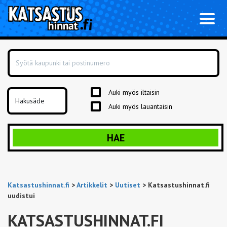
Toggl
naviga
Auki myös iltaisin
Auki myös lauantaisin
HAE
Katsastushinnat.fi
>
Artikkelit
>
Uutiset
>
Katsastushinnat.fi
uudistui
KATSASTUSHINNAT.FI