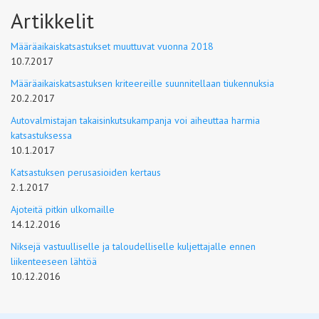
Artikkelit
Määräaikaiskatsastukset muuttuvat vuonna 2018
10.7.2017
Määräaikaiskatsastuksen kriteereille suunnitellaan tiukennuksia
20.2.2017
Autovalmistajan takaisinkutsukampanja voi aiheuttaa harmia
katsastuksessa
10.1.2017
Katsastuksen perusasioiden kertaus
2.1.2017
Ajoteitä pitkin ulkomaille
14.12.2016
Niksejä vastuulliselle ja taloudelliselle kuljettajalle ennen
liikenteeseen lähtöä
10.12.2016