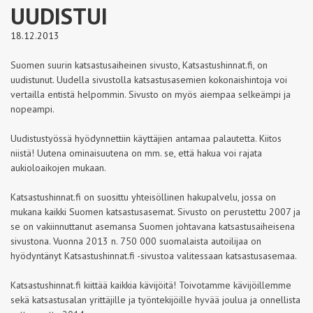
UUDISTUI
18.12.2013
Suomen suurin katsastusaiheinen sivusto, Katsastushinnat.fi, on
uudistunut. Uudella sivustolla katsastusasemien kokonaishintoja voi
vertailla entistä helpommin. Sivusto on myös aiempaa selkeämpi ja
nopeampi.
Uudistustyössä hyödynnettiin käyttäjien antamaa palautetta. Kiitos
niistä! Uutena ominaisuutena on mm. se, että hakua voi rajata
aukioloaikojen mukaan.
Katsastushinnat.fi on suosittu yhteisöllinen hakupalvelu, jossa on
mukana kaikki Suomen katsastusasemat. Sivusto on perustettu 2007 ja
se on vakiinnuttanut asemansa Suomen johtavana katsastusaiheisena
sivustona. Vuonna 2013 n. 750 000 suomalaista autoilijaa on
hyödyntänyt Katsastushinnat.fi -sivustoa valitessaan katsastusasemaa.
Katsastushinnat.fi kiittää kaikkia kävijöitä! Toivotamme kävijöillemme
sekä katsastusalan yrittäjille ja työntekijöille hyvää joulua ja onnellista