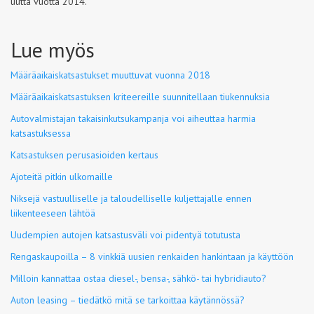
uutta vuotta 2014.
Lue myös
Määräaikaiskatsastukset muuttuvat vuonna 2018
Määräaikaiskatsastuksen kriteereille suunnitellaan tiukennuksia
Autovalmistajan takaisinkutsukampanja voi aiheuttaa harmia
katsastuksessa
Katsastuksen perusasioiden kertaus
Ajoteitä pitkin ulkomaille
Niksejä vastuulliselle ja taloudelliselle kuljettajalle ennen
liikenteeseen lähtöä
Uudempien autojen katsastusväli voi pidentyä totutusta
Rengaskaupoilla – 8 vinkkiä uusien renkaiden hankintaan ja käyttöön
Milloin kannattaa ostaa diesel-, bensa-, sähkö- tai hybridiauto?
Auton leasing – tiedätkö mitä se tarkoittaa käytännössä?