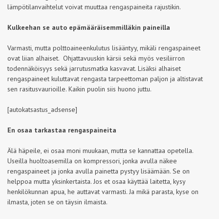
lämpötilanvaihtelut voivat muuttaa rengaspaineita rajustikin.
Kulkeehan se auto epämääräisemmilläkin paineilla
Varmasti, mutta polttoaineenkulutus lisääntyy, mikäli rengaspaineet
ovat liian alhaiset. Ohjattavuuskin kärsii sekä myös vesiliirron
todennäköisyys sekä jarrutusmatka kasvavat. Lisäksi alhaiset
rengaspaineet kuluttavat rengasta tarpeettoman paljon ja altistavat
sen rasitusvaurioille. Kaikin puolin siis huono juttu.
[autokatsastus_adsense]
En osaa tarkastaa rengaspaineita
Älä häpeile, ei osaa moni muukaan, mutta se kannattaa opetella.
Useilla huoltoasemilla on kompressori, jonka avulla näkee
rengaspaineet ja jonka avulla painetta pystyy lisäämään. Se on
helppoa mutta yksinkertaista. Jos et osaa käyttää laitetta, kysy
henkilökunnan apua, he auttavat varmasti. Ja mikä parasta, kyse on
ilmasta, joten se on täysin ilmaista.