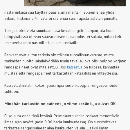
nastarenkaita saa käyttää pääsiäismaanantain jälkeen enää yhden
viikon. Tiistaina 5.4. nasta ei siis enää saisi rapista asfaltin pinnalla.
Toki jos olet vielä suuntaamassa keväthangille Lappiin, älä huoli:
Lakipykälässä olevan säävarauksen takia poliisi ei sakota, mikäli keli
on soveliaampi nastoille kuin kesärenkaille.
Renkaat ovat auton tärkein yksittäinen turvallisuusvaruste, mutta
renkaiden huolto laiminlyödään usein tavalla, joka olisi helppo korjata:
rengaspaineet ovat mitä sattuu. Jos
katsastus
on tulossa, kannattaa
muistaa että rengaspaineet tarkastetaan katsastuksen yhteydessä.
Katsastushinnat.fi kokosi yleisimpiä sudenkuoppia rengaspaineiden
suhteen.
Minähän tarkastin ne paineet jo viime kesänä, ja olivat OK
Ei se auta enää tänä kesänä. Priimakuntoisetkin renkaat menettävät
ilmaa ajan myötä (noin 0,06 baria kuukaudessa). On suositeltavaa
tarkastaa rengaspaineet aina kuukauden välein. Lisäksi ilman