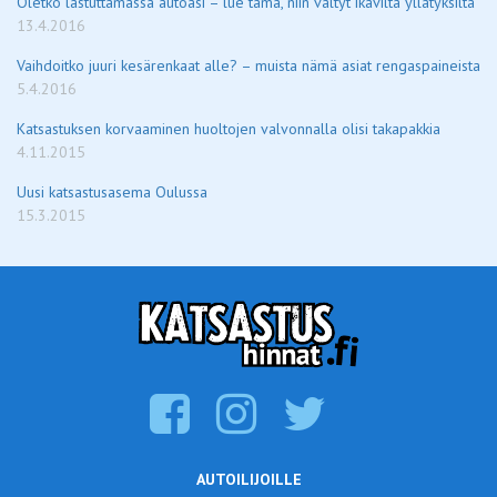
Oletko lastuttamassa autoasi – lue tämä, niin vältyt ikäviltä yllätyksiltä
13.4.2016
Vaihdoitko juuri kesärenkaat alle? – muista nämä asiat rengaspaineista
5.4.2016
Katsastuksen korvaaminen huoltojen valvonnalla olisi takapakkia
4.11.2015
Uusi katsastusasema Oulussa
15.3.2015
AUTOILIJOILLE