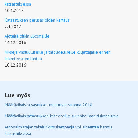
katsastuksessa
10.1.2017
Katsastuksen perusasioiden kertaus
2.1.2017
Ajoteitä pitkin ulkomaille
14.12.2016
Niksejä vastuulliselle ja taloudelliselle kuljettajalle ennen
liikenteeseen lähtöä
10.12.2016
Lue myös
Määräaikaiskatsastukset muuttuvat vuonna 2018
Määräaikaiskatsastuksen kriteereille suunnitellaan tiukennuksia
Autovalmistajan takaisinkutsukampanja voi aiheuttaa harmia
katsastuksessa