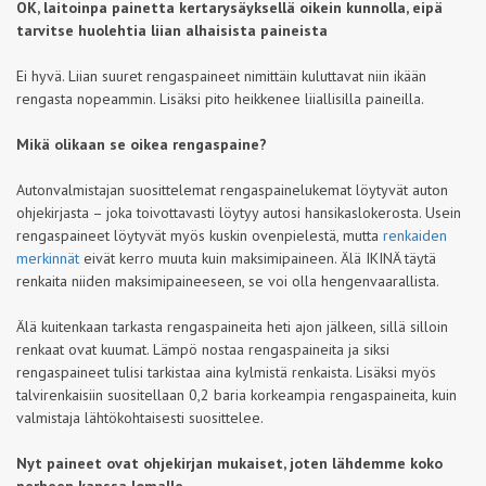
OK, laitoinpa painetta kertarysäyksellä oikein kunnolla, eipä
tarvitse huolehtia liian alhaisista paineista
Ei hyvä. Liian suuret rengaspaineet nimittäin kuluttavat niin ikään
rengasta nopeammin. Lisäksi pito heikkenee liiallisilla paineilla.
Mikä olikaan se oikea rengaspaine?
Autonvalmistajan suosittelemat rengaspainelukemat löytyvät auton
ohjekirjasta – joka toivottavasti löytyy autosi hansikaslokerosta. Usein
rengaspaineet löytyvät myös kuskin ovenpielestä, mutta
renkaiden
merkinnät
eivät kerro muuta kuin maksimipaineen. Älä IKINÄ täytä
renkaita niiden maksimipaineeseen, se voi olla hengenvaarallista.
Älä kuitenkaan tarkasta rengaspaineita heti ajon jälkeen, sillä silloin
renkaat ovat kuumat. Lämpö nostaa rengaspaineita ja siksi
rengaspaineet tulisi tarkistaa aina kylmistä renkaista. Lisäksi myös
talvirenkaisiin suositellaan 0,2 baria korkeampia rengaspaineita, kuin
valmistaja lähtökohtaisesti suosittelee.
Nyt paineet ovat ohjekirjan mukaiset, joten lähdemme koko