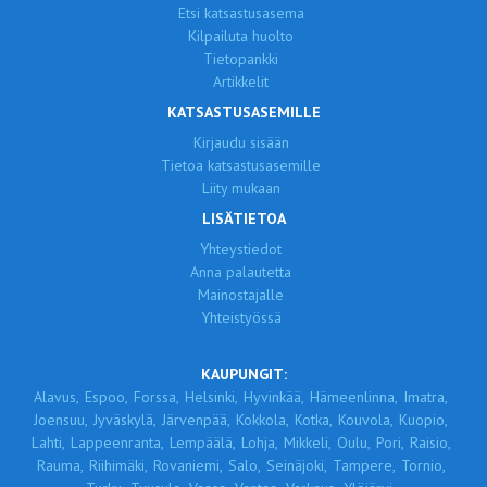
Etsi katsastusasema
Kilpailuta huolto
Tietopankki
Artikkelit
KATSASTUSASEMILLE
Kirjaudu sisään
Tietoa katsastusasemille
Liity mukaan
LISÄTIETOA
Yhteystiedot
Anna palautetta
Mainostajalle
Yhteistyössä
KAUPUNGIT:
Alavus,
Espoo,
Forssa,
Helsinki,
Hyvinkää,
Hämeenlinna,
Imatra,
Joensuu,
Jyväskylä,
Järvenpää,
Kokkola,
Kotka,
Kouvola,
Kuopio,
Lahti,
Lappeenranta,
Lempäälä,
Lohja,
Mikkeli,
Oulu,
Pori,
Raisio,
Rauma,
Riihimäki,
Rovaniemi,
Salo,
Seinäjoki,
Tampere,
Tornio,