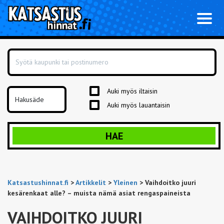
Toggl
naviga
Auki myös iltaisin
Auki myös lauantaisin
HAE
Katsastushinnat.fi
>
Artikkelit
>
Yleinen
>
Vaihdoitko juuri
kesärenkaat alle? – muista nämä asiat rengaspaineista
VAIHDOITKO JUURI