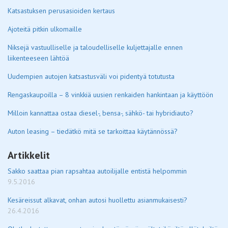
Katsastuksen perusasioiden kertaus
Ajoteitä pitkin ulkomaille
Niksejä vastuulliselle ja taloudelliselle kuljettajalle ennen
liikenteeseen lähtöä
Uudempien autojen katsastusväli voi pidentyä totutusta
Rengaskaupoilla – 8 vinkkiä uusien renkaiden hankintaan ja käyttöön
Milloin kannattaa ostaa diesel-, bensa-, sähkö- tai hybridiauto?
Auton leasing – tiedätkö mitä se tarkoittaa käytännössä?
Artikkelit
Sakko saattaa pian rapsahtaa autoilijalle entistä helpommin
9.5.2016
Kesäreissut alkavat, onhan autosi huollettu asianmukaisesti?
26.4.2016