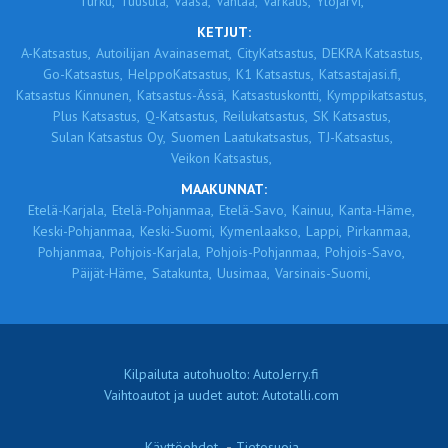
Turku,
Tuusula,
Vaasa,
Vantaa,
Varkaus,
Ylöjärvi,
KETJUT:
A-Katsastus,
Autoilijan Avainasemat,
CityKatsastus,
DEKRA Katsastus,
Go-Katsastus,
HelppoKatsastus,
K1 Katsastus,
Katsastajasi.fi,
Katsastus Kinnunen,
Katsastus-Ässä,
Katsastuskontti,
Kymppikatsastus,
Plus Katsastus,
Q-Katsastus,
Reilukatsastus,
SK Katsastus,
Sulan Katsastus Oy,
Suomen Laatukatsastus,
TJ-Katsastus,
Veikon Katsastus,
MAAKUNNAT:
Etelä-Karjala,
Etelä-Pohjanmaa,
Etelä-Savo,
Kainuu,
Kanta-Häme,
Keski-Pohjanmaa,
Keski-Suomi,
Kymenlaakso,
Lappi,
Pirkanmaa,
Pohjanmaa,
Pohjois-Karjala,
Pohjois-Pohjanmaa,
Pohjois-Savo,
Päijät-Häme,
Satakunta,
Uusimaa,
Varsinais-Suomi,
Kilpailuta autohuolto: AutoJerry.fi
Vaihtoautot ja uudet autot: Autotalli.com
Käyttöehdot
-
Tietosuoja