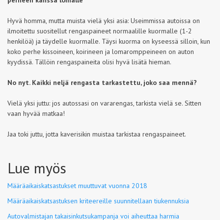
perheen kanssa lomalle
Hyvä homma, mutta muista vielä yksi asia: Useimmissa autoissa on
ilmoitettu suositellut rengaspaineet normaalille kuormalle (1-2
henkilöä) ja täydelle kuormalle. Täysi kuorma on kyseessä silloin, kun
koko perhe kissoineen, koirineen ja lomaromppeineen on auton
kyydissä. Tällöin rengaspaineita olisi hyvä lisätä hieman.
No nyt. Kaikki neljä rengasta tarkastettu, joko saa mennä?
Vielä yksi juttu: jos autossasi on vararengas, tarkista vielä se. Sitten
vaan hyvää matkaa!
Jaa toki juttu, jotta kaverisikin muistaa tarkistaa rengaspaineet.
Lue myös
Määräaikaiskatsastukset muuttuvat vuonna 2018
Määräaikaiskatsastuksen kriteereille suunnitellaan tiukennuksia
Autovalmistajan takaisinkutsukampanja voi aiheuttaa harmia