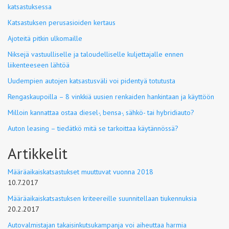
katsastuksessa
Katsastuksen perusasioiden kertaus
Ajoteitä pitkin ulkomaille
Niksejä vastuulliselle ja taloudelliselle kuljettajalle ennen
liikenteeseen lähtöä
Uudempien autojen katsastusväli voi pidentyä totutusta
Rengaskaupoilla – 8 vinkkiä uusien renkaiden hankintaan ja käyttöön
Milloin kannattaa ostaa diesel-, bensa-, sähkö- tai hybridiauto?
Auton leasing – tiedätkö mitä se tarkoittaa käytännössä?
Artikkelit
Määräaikaiskatsastukset muuttuvat vuonna 2018
10.7.2017
Määräaikaiskatsastuksen kriteereille suunnitellaan tiukennuksia
20.2.2017
Autovalmistajan takaisinkutsukampanja voi aiheuttaa harmia