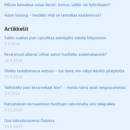
Milloin kannattaa ostaa diesel-, bensa-, sähkö- tai hybridiauto?
Auton leasing – tiedätkö mitä se tarkoittaa käytännössä?
Artikkelit
Sakko saattaa pian rapsahtaa autoilijalle entistä helpommin
9.5.2016
Kesäreissut alkavat, onhan autosi huollettu asianmukaisesti?
26.4.2016
Oletko lastuttamassa autoasi – lue tämä, niin vältyt ikäviltä yllätyksiltä
13.4.2016
Vaihdoitko juuri kesärenkaat alle? – muista nämä asiat rengaspaineista
5.4.2016
Katsastuksen korvaaminen huoltojen valvonnalla olisi takapakkia
4.11.2015
Uusi katsastusasema Oulussa
15.3.2015