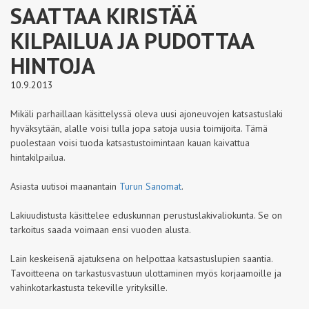
SAATTAA KIRISTÄÄ
KILPAILUA JA PUDOTTAA
HINTOJA
10.9.2013
Mikäli parhaillaan käsittelyssä oleva uusi ajoneuvojen katsastuslaki
hyväksytään, alalle voisi tulla jopa satoja uusia toimijoita. Tämä
puolestaan voisi tuoda katsastustoimintaan kauan kaivattua
hintakilpailua.
Asiasta uutisoi maanantain
Turun Sanomat
.
Lakiuudistusta käsittelee eduskunnan perustuslakivaliokunta. Se on
tarkoitus saada voimaan ensi vuoden alusta.
Lain keskeisenä ajatuksena on helpottaa katsastuslupien saantia.
Tavoitteena on tarkastusvastuun ulottaminen myös korjaamoille ja
vahinkotarkastusta tekeville yrityksille.