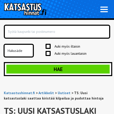
Toggl
naviga
Auki myös iltaisin
Auki myös lauantaisin
HAE
Katsastushinnat.fi
>
Artikkelit
>
Uutiset
>
TS: Uusi
katsastuslaki saattaa kiristää kilpailua ja pudottaa hintoja
TS: UUSI KATSASTUSLAKI