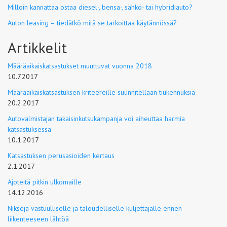
Milloin kannattaa ostaa diesel-, bensa-, sähkö- tai hybridiauto?
Auton leasing – tiedätkö mitä se tarkoittaa käytännössä?
Artikkelit
Määräaikaiskatsastukset muuttuvat vuonna 2018
10.7.2017
Määräaikaiskatsastuksen kriteereille suunnitellaan tiukennuksia
20.2.2017
Autovalmistajan takaisinkutsukampanja voi aiheuttaa harmia
katsastuksessa
10.1.2017
Katsastuksen perusasioiden kertaus
2.1.2017
Ajoteitä pitkin ulkomaille
14.12.2016
Niksejä vastuulliselle ja taloudelliselle kuljettajalle ennen
liikenteeseen lähtöä