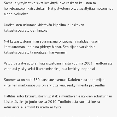
Samalla yritykset voisivat keskittyä joko raskaan kaluston tai
henkilöautojen katsastuksiin. Nyt palveluun pitää sisällyttää molemmat
ajoneuvoluokat.
Uudistusten uskotaan kiristävän kilpailua ja laskevan
katsastuspalveluiden hintoja.
Nyt katsastustoiminnan suurimpana ongelmana nähdään usein
kohtuuttoman korkeina pidetyt hinnat. Sen sijaan varsinaisia
katsastuspalveluita moititaan harvemmin.
Valtio vetäytyi autojen katsastustoiminnasta vuonna 2003. Tuolloin ala
vapautui yksityiseksi liiketoiminnaksi, joka keskittyi nopeasti.
Suomessa on noin 350 katsastusasemaa. Kahden suuren toimijan
yhteinen markkinaosuus on arviolta kuutisenkymmentä prosenttia.
Hallitus antoi katsastustoimilupalakia muuttavan esityksen eduskunnan
käsiteltäväksi jo joulukuussa 2010. Tuolloin asia raukesi, koska
eduskunta ei ehtinyt käsitellä esitystä.