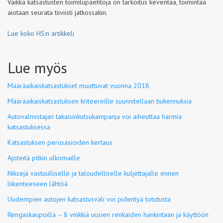
Vaikka katsastusten toimilupaehtoja on tarkoitus keventää, toimintaa
aiotaan seurata tiiviisti jatkossakin.
Lue koko HS:n artikkeli
Lue myös
Määräaikaiskatsastukset muuttuvat vuonna 2018
Määräaikaiskatsastuksen kriteereille suunnitellaan tiukennuksia
Autovalmistajan takaisinkutsukampanja voi aiheuttaa harmia
katsastuksessa
Katsastuksen perusasioiden kertaus
Ajoteitä pitkin ulkomaille
Niksejä vastuulliselle ja taloudelliselle kuljettajalle ennen
liikenteeseen lähtöä
Uudempien autojen katsastusväli voi pidentyä totutusta
Rengaskaupoilla – 8 vinkkiä uusien renkaiden hankintaan ja käyttöön