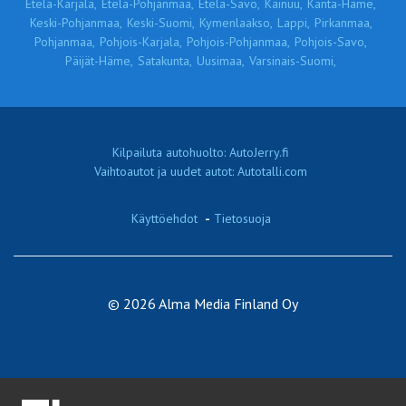
Etelä-Karjala,
Etelä-Pohjanmaa,
Etelä-Savo,
Kainuu,
Kanta-Häme,
Keski-Pohjanmaa,
Keski-Suomi,
Kymenlaakso,
Lappi,
Pirkanmaa,
Pohjanmaa,
Pohjois-Karjala,
Pohjois-Pohjanmaa,
Pohjois-Savo,
Päijät-Häme,
Satakunta,
Uusimaa,
Varsinais-Suomi,
Kilpailuta autohuolto: AutoJerry.fi
Vaihtoautot ja uudet autot: Autotalli.com
Käyttöehdot
-
Tietosuoja
© 2026 Alma Media Finland Oy