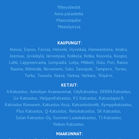
Yhteystiedot
Anna palautetta
Mainostajalle
Yhteistyössä
KAUPUNGIT:
Alavus,
Espoo,
Forssa,
Helsinki,
Hyvinkää,
Hämeenlinna,
Imatra,
Joensuu,
Jyväskylä,
Järvenpää,
Kokkola,
Kotka,
Kouvola,
Kuopio,
Lahti,
Lappeenranta,
Lempäälä,
Lohja,
Mikkeli,
Oulu,
Pori,
Raisio,
Rauma,
Riihimäki,
Rovaniemi,
Salo,
Seinäjoki,
Tampere,
Tornio,
Turku,
Tuusula,
Vaasa,
Vantaa,
Varkaus,
Ylöjärvi,
KETJUT:
A-Katsastus,
Autoilijan Avainasemat,
CityKatsastus,
DEKRA Katsastus,
Go-Katsastus,
HelppoKatsastus,
K1 Katsastus,
Katsastajasi.fi,
Katsastus Kinnunen,
Katsastus-Ässä,
Katsastuskontti,
Kymppikatsastus,
Plus Katsastus,
Q-Katsastus,
Reilukatsastus,
SK Katsastus,
Sulan Katsastus Oy,
Suomen Laatukatsastus,
TJ-Katsastus,
Veikon Katsastus,
MAAKUNNAT: